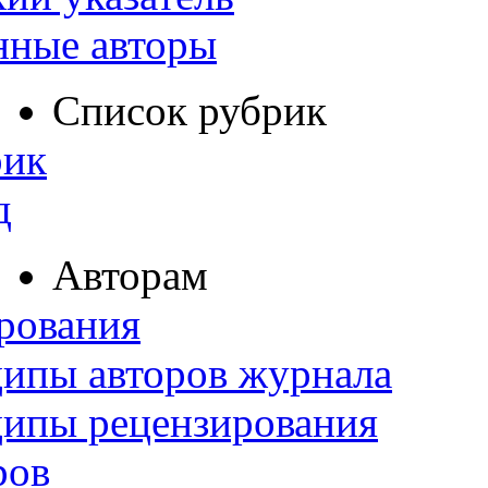
нные авторы
Список рубрик
рик
д
Авторам
рования
ипы авторов журнала
ципы рецензирования
ров