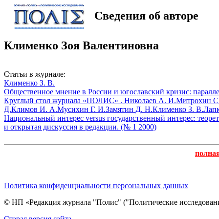
Сведения об авторе
Клименко Зоя Валентиновна
Статьи в журнале:
Клименко З. В.
Общественное мнение в России и югославский кризис: паралле
Круглый стол журнала «ПОЛИС» .
Николаев А. И.
Митрохин С.
Д.
Климов И. А.
Мусихин Г. И.
Замятин Д. Н.
Клименко З. В.
Лапк
Национальный интерес versus государственный интерес: теоре
и открытая дискуссия в редакции. (№ 1 2000)
полна
Политика конфиденциальности персональных данных
© НП «Редакция журнала "Полис" ("Политические исследовани
Cтарая версия сайта