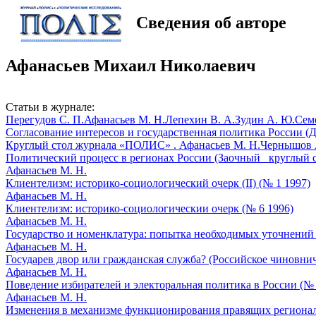
Сведения об авторе
Афанасьев Михаил Николаевич
Статьи в журнале:
Перегудов С. П.
Афанасьев М. Н.
Лепехин В. А.
Зудин А. Ю.
Сем
Согласование интересов и государственная политика России (Д
Круглый стол журнала «ПОЛИС» .
Афанасьев М. Н.
Чернышов А
Политический процесс в регионах России (Заочный _круглый с
Афанасьев М. Н.
Клиентелизм: историко-социологический очерк (II) (№ 1 1997)
Афанасьев М. Н.
Клиентелизм: историко-социологическии очерк (№ 6 1996)
Афанасьев М. Н.
Государство и номенклатура: попытка необходимых уточнений 
Афанасьев М. Н.
Государев двор или гражданская служба? (Российское чиновнич
Афанасьев М. Н.
Поведение избирателей и электоральная политика в России (№ 
Афанасьев М. Н.
Изменения в механизме функционирования правящих регионал