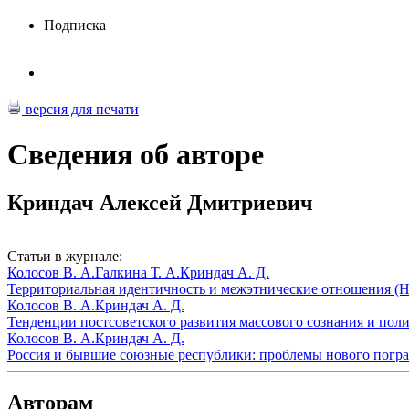
Подписка
версия для печати
Сведения об авторе
Криндач Алексей Дмитриевич
Статьи в журнале:
Колосов В. А.
Галкина Т. А.
Криндач А. Д.
Территориальная идентичность и межэтнические отношения (На
Колосов В. А.
Криндач А. Д.
Тенденции постсоветского развития массового сознания и поли
Колосов В. А.
Криндач А. Д.
Россия и бывшие союзные республики: проблемы нового погра
Авторам