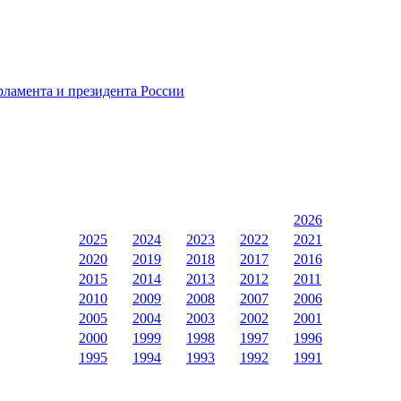
ламента и президента России
2026
2025
2024
2023
2022
2021
2020
2019
2018
2017
2016
2015
2014
2013
2012
2011
2010
2009
2008
2007
2006
2005
2004
2003
2002
2001
2000
1999
1998
1997
1996
1995
1994
1993
1992
1991