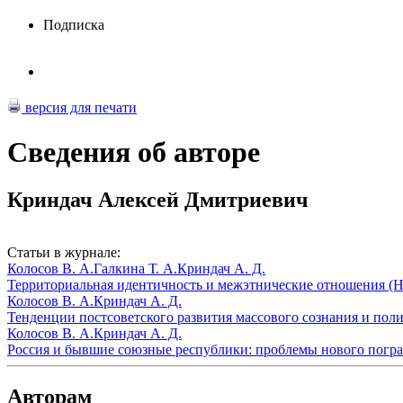
Подписка
версия для печати
Сведения об авторе
Криндач Алексей Дмитриевич
Статьи в журнале:
Колосов В. А.
Галкина Т. А.
Криндач А. Д.
Территориальная идентичность и межэтнические отношения (На
Колосов В. А.
Криндач А. Д.
Тенденции постсоветского развития массового сознания и поли
Колосов В. А.
Криндач А. Д.
Россия и бывшие союзные республики: проблемы нового погра
Авторам