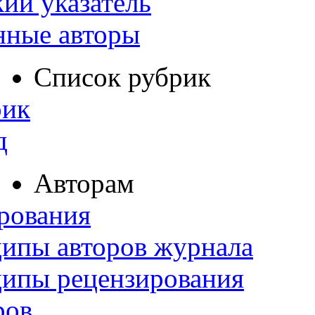
ий указатель
нные авторы
Список рубрик
рик
д
Авторам
рования
ипы авторов журнала
ципы рецензирования
ров