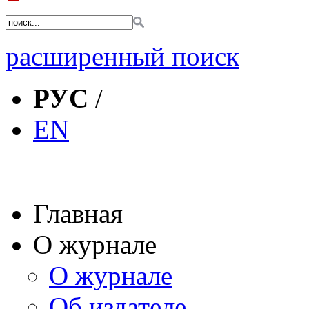
расширенный поиск
РУС
/
EN
Главная
О журнале
О журнале
Об издателе