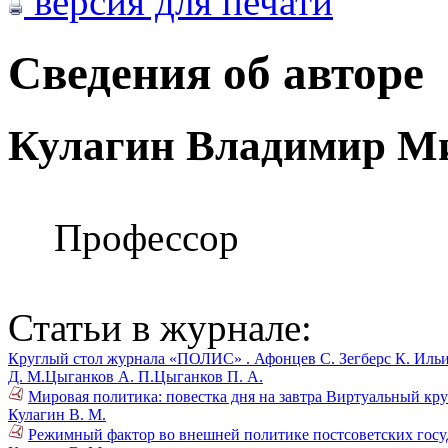
версия для печати
Сведения об авторе
Кулагин Владимир М
Профессор
Статьи в журнале:
Круглый стол журнала «ПОЛИС» .
Афонцев С.
Зегберс К.
Ильи
Д. М.
Цыганков А. П.
Цыганков П. А.
Мировая политика: повестка дня на завтра Виртуальный кру
Кулагин В. М.
Режимный фактор во внешней политике постсоветских госуд