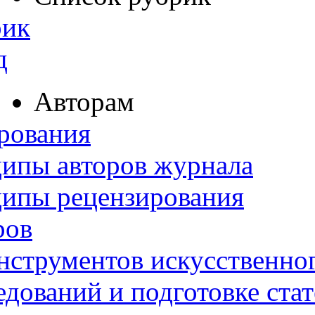
рик
д
Авторам
рования
ипы авторов журнала
ципы рецензирования
ров
нструментов искусственног
дований и подготовке ста