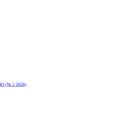
О (№ 2 2026)