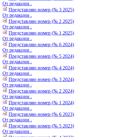
От редакции .
Представляю номер (№ 3 2025)
От редакции .
Представляю номер (№ 2 2025)
От редакции .
Представляю номер (№ 1 2025)
От редакции .
Представляю номер (№ 6 2024)
От редакции .
Представляю номер (№ 5 2024)
От редакции .
Представляю номер (№ 4 2024)
От редакции .
Представляю номер (№ 3 2024)
От редакции .
Представляю номер (№ 2 2024)
От редакции .
Представляю номер (№ 1 2024)
От редакции .
Представляю номер (№ 6 2023)
От редакции .
Представляю номер (№ 5 2023)
От редакции .