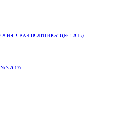
ОЛИЧЕСКАЯ ПОЛИТИКА”) (№ 4 2015)
(№ 3 2015)