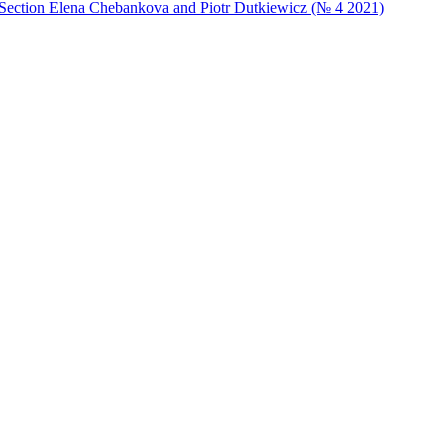
ection Elena Chebankova and Piotr Dutkiewicz (№ 4 2021)