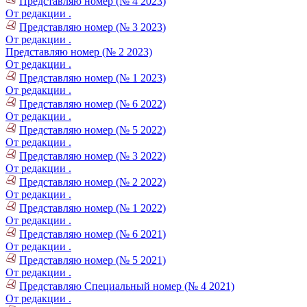
Представляю номер (№ 4 2023)
От редакции .
Представляю номер (№ 3 2023)
От редакции .
Представляю номер (№ 2 2023)
От редакции .
Представляю номер (№ 1 2023)
От редакции .
Представляю номер (№ 6 2022)
От редакции .
Представляю номер (№ 5 2022)
От редакции .
Представляю номер (№ 3 2022)
От редакции .
Представляю номер (№ 2 2022)
От редакции .
Представляю номер (№ 1 2022)
От редакции .
Представляю номер (№ 6 2021)
От редакции .
Представляю номер (№ 5 2021)
От редакции .
Представляю Специальный номер (№ 4 2021)
От редакции .