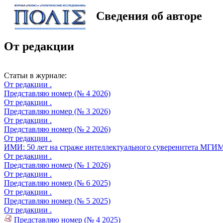
Сведения об авторе
От редакции
Статьи в журнале:
От редакции .
Представляю номер (№ 4 2026)
От редакции .
Представляю номер (№ 3 2026)
От редакции .
Представляю номер (№ 2 2026)
От редакции .
ИМИ: 50 лет на страже интеллектуального суверенитета МГИМ
От редакции .
Представляю номер (№ 1 2026)
От редакции .
Представляю номер (№ 6 2025)
От редакции .
Представляю номер (№ 5 2025)
От редакции .
Представляю номер (№ 4 2025)