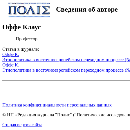
Сведения об авторе
Оффе Клаус
Профессор
Статьи в журнале:
Оффе К.
Этнополитика в восточноевропейском переходном процессе (№
Оффе К.
Этнополитика в восточноевропейском переходном процессе (№
Политика конфиденциальности персональных данных
© НП «Редакция журнала "Полис" ("Политические исследовани
Cтарая версия сайта