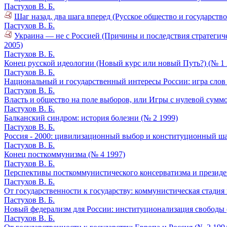
Пастухов В. Б.
Шаг назад, два шага вперед (Русское общество и государств
Пастухов В. Б.
Украина — не с Россией (Причины и последствия стратегич
2005)
Пастухов В. Б.
Конец русской идеологии (Новый курс или новый Путь?) (№ 1 
Пастухов В. Б.
Национальный и государственный интересы России: игра слов и
Пастухов В. Б.
Власть и общество на поле выборов, или Игры с нулевой суммо
Пастухов В. Б.
Балканский синдром: история болезни (№ 2 1999)
Пастухов В. Б.
Россия - 2000: цивилизационный выбор и конституционный ша
Пастухов В. Б.
Конец посткоммунизма (№ 4 1997)
Пастухов В. Б.
Перспективы посткоммунистического консерватизма и президе
Пастухов В. Б.
От государственности к государству: коммунистическая стадия
Пастухов В. Б.
Новый федерализм для России: институционализация свободы 
Пастухов В. Б.