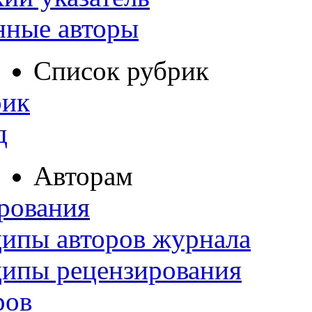
нные авторы
Список рубрик
рик
д
Авторам
рования
ипы авторов журнала
ципы рецензирования
ров