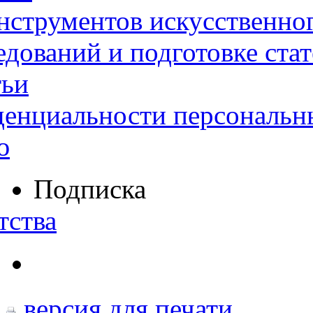
нструментов искусственног
дований и подготовке ста
тьи
денциальности персональн
ю
Подписка
тства
версия для печати