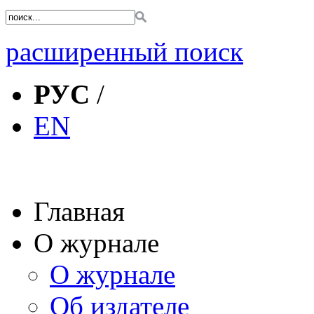
расширенный поиск
РУС
/
EN
Главная
О журнале
О журнале
Об издателе