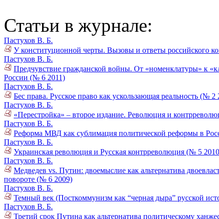
Статьи в журнале:
Пастухов В. Б.
У конституционной черты. Вызовы и ответы российского ко
Пастухов В. Б.
Предчувствие гражданской войны. От «номенклатуры» к «кл
России (№ 6 2011)
Пастухов В. Б.
Бес права. Русское право как ускользающая реальность (№ 2 
Пастухов В. Б.
«Перестройка» – второе издание. Революция и контрреволюц
Пастухов В. Б.
Реформа МВД как сублимация политической реформы в Росс
Пастухов В. Б.
Украинская революция и Русская контрреволюция (№ 5 2010
Пастухов В. Б.
Медведев vs. Путин: двоемыслие как альтернатива двоевла
повороте (№ 6 2009)
Пастухов В. Б.
Темный век (Посткоммунизм как “черная дыра” русской исто
Пастухов В. Б.
Третий срок Путина как альтернатива политическому ханжес