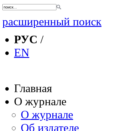
расширенный поиск
РУС
/
EN
Главная
О журнале
О журнале
Об издателе