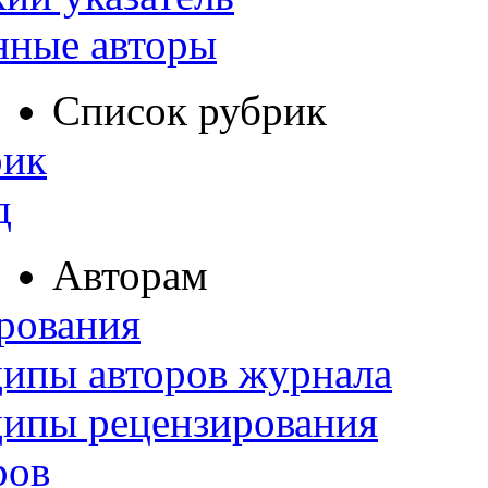
нные авторы
Список рубрик
рик
д
Авторам
рования
ипы авторов журнала
ципы рецензирования
ров