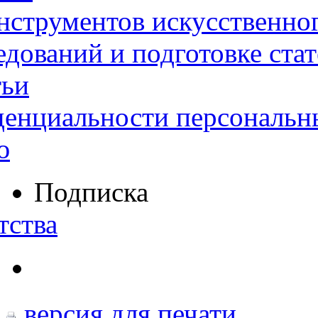
нструментов искусственног
дований и подготовке ста
тьи
денциальности персональн
ю
Подписка
тства
версия для печати