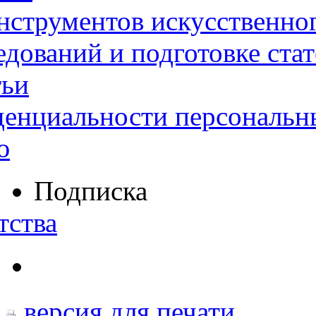
нструментов искусственног
дований и подготовке ста
тьи
денциальности персональн
ю
Подписка
тства
версия для печати