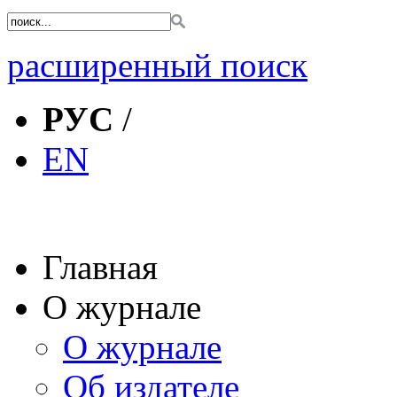
расширенный поиск
РУС
/
EN
Главная
О журнале
О журнале
Об издателе