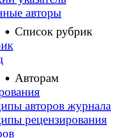
нные авторы
Список рубрик
рик
д
Авторам
рования
ипы авторов журнала
ципы рецензирования
ров