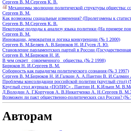
Сергеев В. М.
Сергеев К. В.
Механизмы эволюции политической структуры общества: со
Сергеев В. М.
Как возможны социальные изменения? (Пролегомены к статист
Сергеев В. М.
Сергеев К. В.
Некоторые подходы к анализу языка политики (На примере поня
Сергеев В. М.
Инновации, демократия и логика конкуренции (№ 1 2000)
Сергеев В. М.
Беляев А. В.
Бирюков Н. И.
Гусев Л. Ю.
Становление парламентских партий в России (Государственная д
Сергеев В. М.
Бирюков Н. И.
В чем секрет _современного_ общества. (№ 2 1998)
Бирюков Н. И.
Сергеев В. М.
Соборность как парадигма политического сознания (№ 3 1997)
Сергеев В. М.
Бирюков Н. И.
Галкин А. А.
Пантин В. И.
Салмин 
Проблемы консолидации российской политии (круглый стол) (
Круглый стол журнала «ПОЛИС» .
Пантин И. К.
Ильин М. В.
Ме
Д.
Володин А. Г.
Кортунов А. В.
Никитченко А. Н.
Сергеев В. М.
Возможен ли пакт общественно-политических сил России? (№ 
Авторам