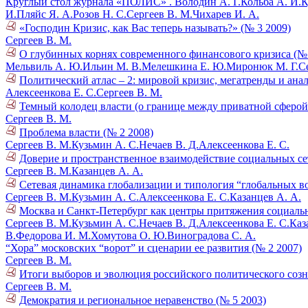
Круглый стол журнала «ПОЛИС» .
Володин А. Г.
Кольба А. И.
К
И.
Пляйс Я. А.
Розов Н. С.
Сергеев В. М.
Чихарев И. А.
«Господин Кризис, как Вас теперь называть?» (№ 3 2009)
Сергеев В. М.
О глубинных корнях современного финансового кризиса (№ 
Мельвиль А. Ю.
Ильин М. В.
Мелешкина Е. Ю.
Миронюк М. Г.
С
Политический атлас – 2: мировой кризис, мегатренды и ана
Алексеенкова Е. С.
Сергеев В. М.
Темный колодец власти (о границе между приватной сферой 
Сергеев В. М.
Проблема власти (№ 2 2008)
Сергеев В. М.
Кузьмин А. С.
Нечаев В. Д.
Алексеенкова Е. С.
Доверие и пространственное взаимодействие социальных се
Сергеев В. М.
Казанцев А. А.
Сетевая динамика глобализации и типология “глобальных во
Сергеев В. М.
Кузьмин А. С.
Алексеенкова Е. С.
Казанцев А. А.
Москва и Санкт-Петербург как центры притяжения социальн
Сергеев В. М.
Кузьмин А. С.
Нечаев В. Д.
Алексеенкова Е. С.
Каз
В.
Федорова И. М.
Хомутова О. Ю.
Виноградова С. А.
“Хора” московских “ворот” и сценарии ее развития (№ 2 2007)
Сергеев В. М.
Итоги выборов и эволюция российского политического созн
Сергеев В. М.
Демократия и региональное неравенство (№ 5 2003)