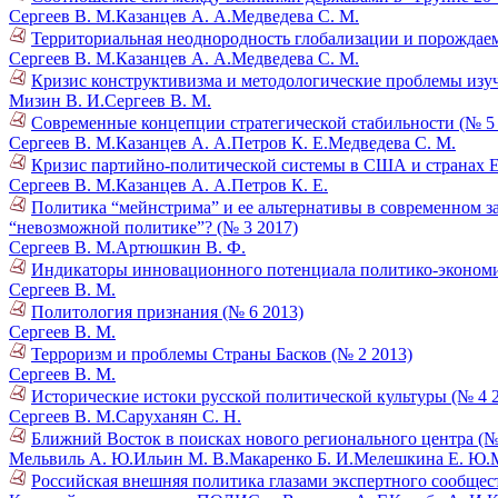
Сергеев В. М.
Казанцев А. А.
Медведева С. М.
Территориальная неоднородность глобализации и порождае
Сергеев В. М.
Казанцев А. А.
Медведева С. М.
Кризис конструктивизма и методологические проблемы изу
Мизин В. И.
Сергеев В. М.
Современные концепции стратегической стабильности (№ 5 
Сергеев В. М.
Казанцев А. А.
Петров К. Е.
Медведева С. М.
Кризис партийно-политической системы в США и странах Е
Сергеев В. М.
Казанцев А. А.
Петров К. Е.
Политика “мейнстрима” и ее альтернативы в современном за
“невозможной политике”? (№ 3 2017)
Сергеев В. М.
Артюшкин В. Ф.
Индикаторы инновационного потенциала политико-экономич
Сергеев В. М.
Политология признания (№ 6 2013)
Сергеев В. М.
Терроризм и проблемы Страны Басков (№ 2 2013)
Сергеев В. М.
Исторические истоки русской политической культуры (№ 4 
Сергеев В. М.
Саруханян С. Н.
Ближний Восток в поисках нового регионального центра (№
Мельвиль А. Ю.
Ильин М. В.
Макаренко Б. И.
Мелешкина Е. Ю.
Российская внешняя политика глазами экспертного сообщест