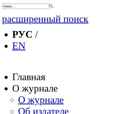
расширенный поиск
РУС
/
EN
Главная
О журнале
О журнале
Об издателе