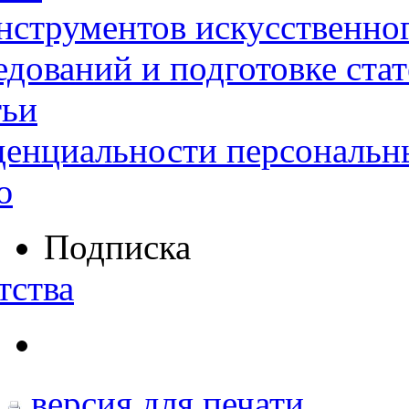
нструментов искусственног
дований и подготовке ста
тьи
денциальности персональн
ю
Подписка
тства
версия для печати