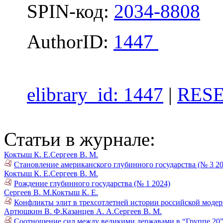
SPIN-код:
2034-8808
AuthorID:
1447
elibrary_id: 1447
|
RESE
Статьи в журнале:
Коктыш К. Е.
Сергеев В. М.
Становление американского глубинного государства (№ 3 20
Коктыш К. Е.
Сергеев В. М.
Рождение глубинного государства (№ 1 2024)
Сергеев В. М.
Коктыш К. Е.
Конфликты элит в трехсотлетней истории российской модер
Артюшкин В. Ф.
Казанцев А. А.
Сергеев В. М.
Соотношение сил между великими державами в “Группе 20”