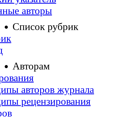
нные авторы
Список рубрик
рик
д
Авторам
рования
ипы авторов журнала
ципы рецензирования
ров