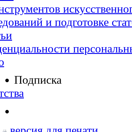
нструментов искусственног
дований и подготовке ста
тьи
денциальности персональн
ю
Подписка
тства
версия для печати