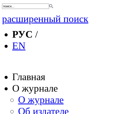
расширенный поиск
РУС
/
EN
Главная
О журнале
О журнале
Об издателе