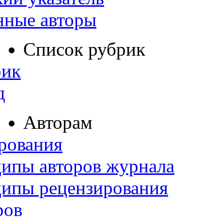
нные авторы
Список рубрик
рик
д
Авторам
рования
ипы авторов журнала
ципы рецензирования
ров