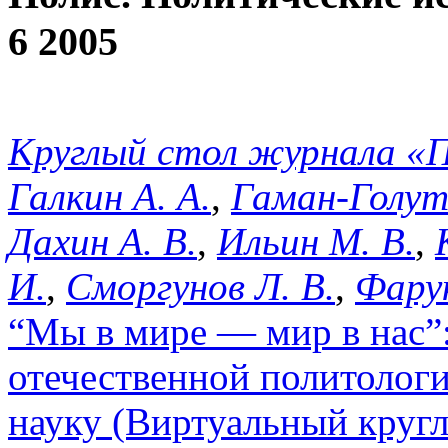
6 2005
Круглый стол журнала 
Галкин А. А.
,
Гаман-Голут
Дахин А. В.
,
Ильин М. В.
,
И.
,
Сморгунов Л. В.
,
Фару
“Мы в мире — мир в нас”:
отечественной политолог
науку (Виртуальный кругл