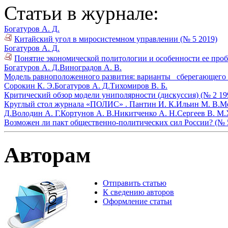
Статьи в журнале:
Богатуров А. Д.
Китайский угол в миросистемном управлении (№ 5 2019)
Богатуров А. Д.
Понятие экономической политологии и особенности ее проб
Богатуров А. Д.
Виноградов А. В.
Модель равноположенного развития: варианты _сберегающего_
Сорокин К. Э.
Богатуров А. Д.
Тихомиров В. Б.
Критический обзор модели униполярности (дискуссия) (№ 2 19
Круглый стол журнала «ПОЛИС» .
Пантин И. К.
Ильин М. В.
Ме
Д.
Володин А. Г.
Кортунов А. В.
Никитченко А. Н.
Сергеев В. М.
Возможен ли пакт общественно-политических сил России? (№ 
Авторам
Отправить статью
К сведению авторов
Оформление статьи