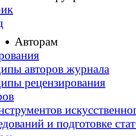
рик
д
Авторам
рования
ипы авторов журнала
ципы рецензирования
ров
нструментов искусственног
дований и подготовке ста