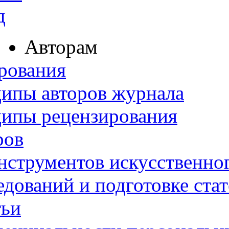
д
Авторам
рования
ипы авторов журнала
ципы рецензирования
ров
нструментов искусственног
дований и подготовке ста
тьи