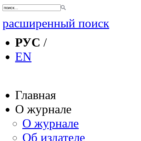
расширенный поиск
РУС
/
EN
Главная
О журнале
О журнале
Об издателе