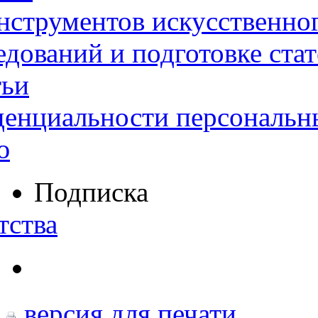
нструментов искусственног
дований и подготовке ста
тьи
денциальности персональн
ю
Подписка
тства
версия для печати