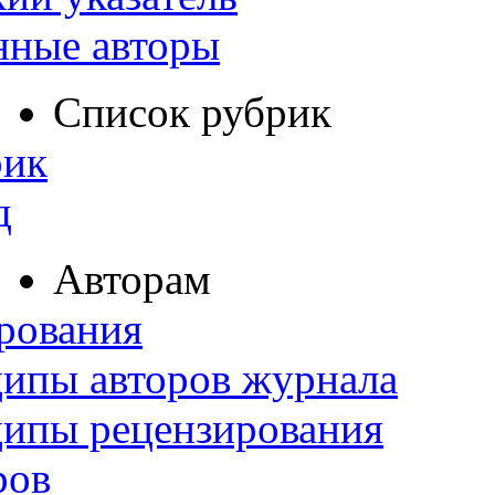
нные авторы
Список рубрик
рик
д
Авторам
рования
ипы авторов журнала
ципы рецензирования
ров