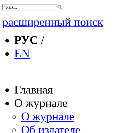
расширенный поиск
РУС
/
EN
Главная
О журнале
О журнале
Об издателе