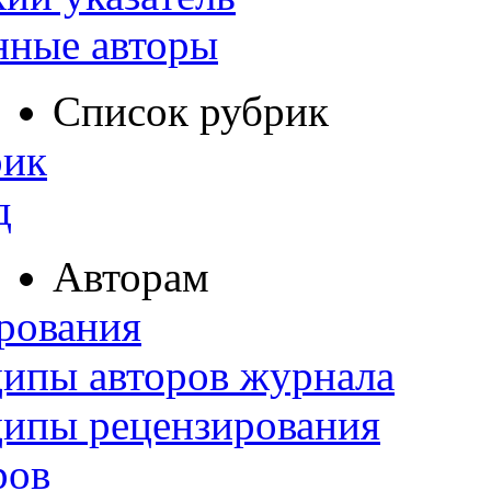
нные авторы
Список рубрик
рик
д
Авторам
рования
ипы авторов журнала
ципы рецензирования
ров