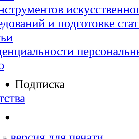
нструментов искусственног
дований и подготовке ста
тьи
денциальности персональн
ю
Подписка
тства
версия для печати