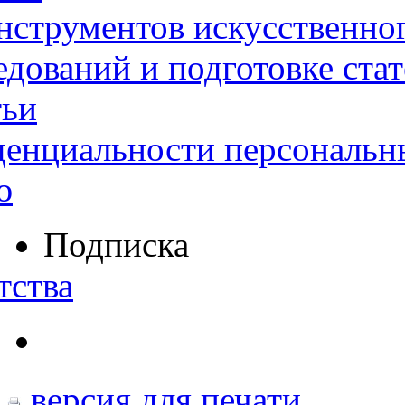
нструментов искусственног
дований и подготовке ста
тьи
денциальности персональн
ю
Подписка
тства
версия для печати