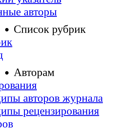
нные авторы
Список рубрик
рик
д
Авторам
рования
ипы авторов журнала
ципы рецензирования
ров