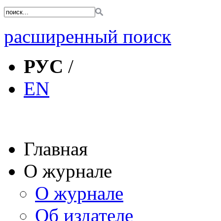
расширенный поиск
РУС
/
EN
Главная
О журнале
О журнале
Об издателе