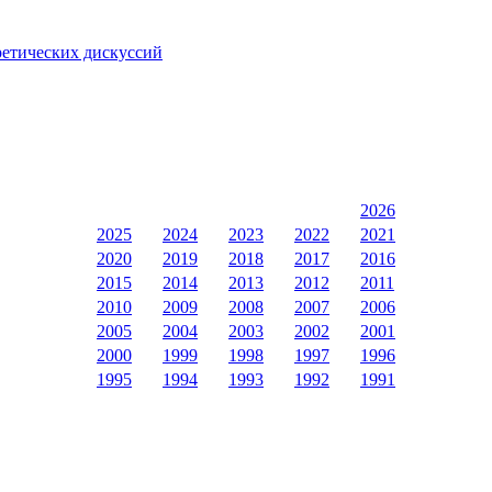
ретических дискуссий
2026
2025
2024
2023
2022
2021
2020
2019
2018
2017
2016
2015
2014
2013
2012
2011
2010
2009
2008
2007
2006
2005
2004
2003
2002
2001
2000
1999
1998
1997
1996
1995
1994
1993
1992
1991