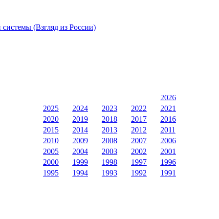
системы (Взгляд из России)
2026
2025
2024
2023
2022
2021
2020
2019
2018
2017
2016
2015
2014
2013
2012
2011
2010
2009
2008
2007
2006
2005
2004
2003
2002
2001
2000
1999
1998
1997
1996
1995
1994
1993
1992
1991