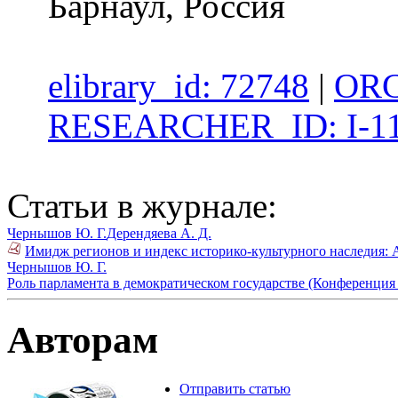
Барнаул, Россия
elibrary_id: 72748
|
ORC
RESEARCHER_ID: I-11
Статьи в журнале:
Чернышов Ю. Г.
Дерендяева А. Д.
Имидж регионов и индекс историко-культурного наследия: 
Чернышов Ю. Г.
Роль парламента в демократическом государстве (Конференция в
Авторам
Отправить статью