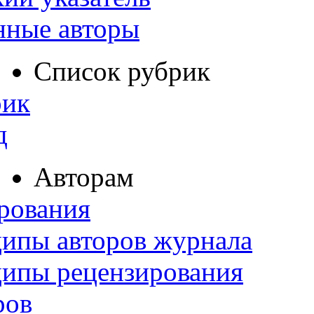
нные авторы
Список рубрик
рик
д
Авторам
рования
ипы авторов журнала
ципы рецензирования
ров