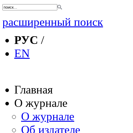
расширенный поиск
РУС
/
EN
Главная
О журнале
О журнале
Об издателе