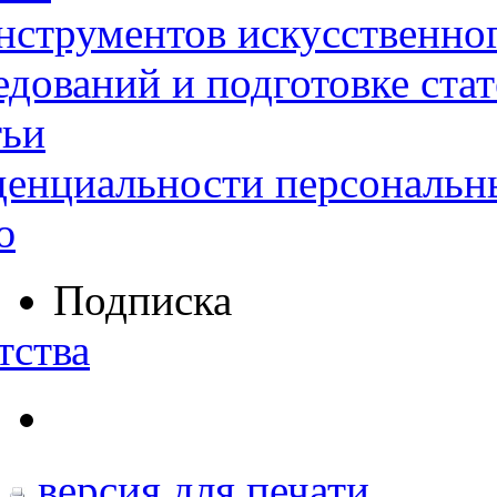
нструментов искусственног
дований и подготовке ста
тьи
денциальности персональн
ю
Подписка
тства
версия для печати