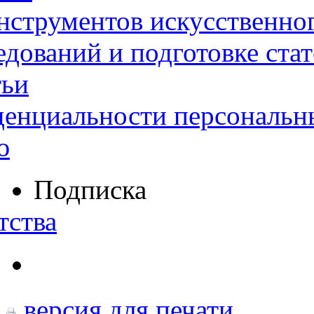
нструментов искусственног
дований и подготовке ста
тьи
денциальности персональн
ю
Подписка
тства
версия для печати