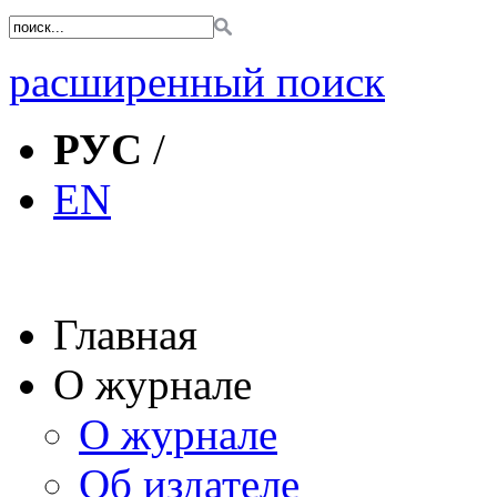
расширенный поиск
РУС
/
EN
Главная
О журнале
О журнале
Об издателе