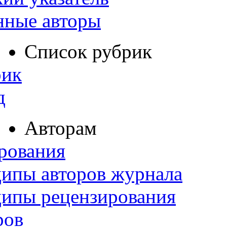
нные авторы
Список рубрик
рик
д
Авторам
рования
ипы авторов журнала
ципы рецензирования
ров