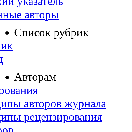
ий указатель
нные авторы
Список рубрик
рик
д
Авторам
рования
ипы авторов журнала
ципы рецензирования
ров