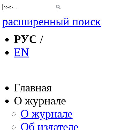
расширенный поиск
РУС
/
EN
Главная
О журнале
О журнале
Об издателе