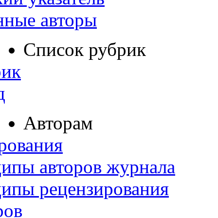
нные авторы
Список рубрик
рик
д
Авторам
рования
ипы авторов журнала
ципы рецензирования
ров