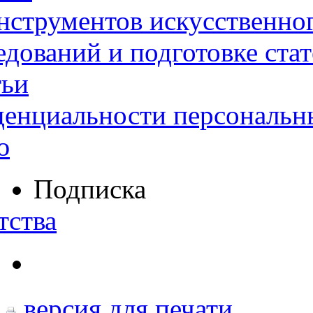
нструментов искусственног
дований и подготовке ста
тьи
денциальности персональн
ю
Подписка
тства
версия для печати