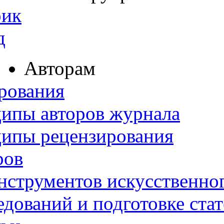
рик
д
Авторам
рования
ипы авторов журнала
ципы рецензирования
ров
нструментов искусственног
дований и подготовке ста