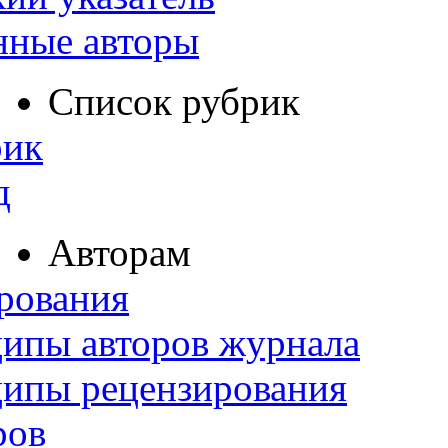
нные авторы
Список рубрик
рик
д
Авторам
рования
ипы авторов журнала
ципы рецензирования
ров