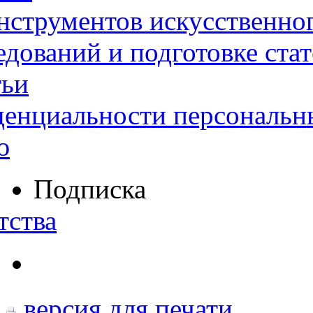
нструментов искусственног
дований и подготовке ста
тьи
денциальности персональн
ю
Подписка
тства
версия для печати