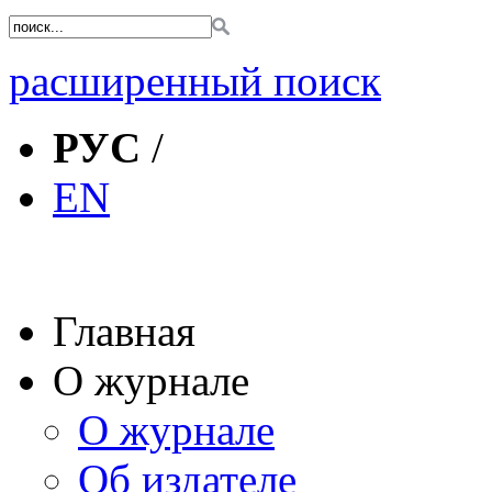
расширенный поиск
РУС
/
EN
Главная
О журнале
О журнале
Об издателе