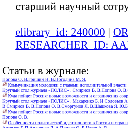
старший научный сот
elibrary_id: 240000
|
OR
RESEARCHER_ID: AAE
Статьи в журнале:
Попова О. В.
Гришин Н. В.
Погодина М. Я.
Коммуникация молодежи с главами исполнительной власти р
Круглый стол журнала «ПОЛИС» .
Смирнов В. В.
Попова О. В.
Куда пойдет Россия: новые возможности и ограничения совре
Круглый стол журнала «ПОЛИС» .
Макаренко Б. И.
Соловьев А
В.
Смирнов В. В.
Попова О. В.
Сморгунов Л. В.
Шашкова Я. Ю.
Б
Куда пойдет Россия: новые возможности и ограничения совре
Попова О. В.
Особенности политической идентичности в России и страна
Артемов Г. П.
Авдиенко Д. А.
Попова О. В.
Чазов А. В.