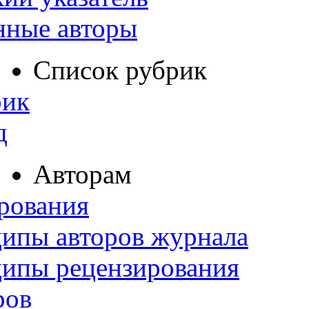
нные авторы
Список рубрик
рик
д
Авторам
рования
ипы авторов журнала
ципы рецензирования
ров