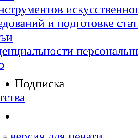
нструментов искусственног
дований и подготовке ста
тьи
денциальности персональн
ю
Подписка
тства
версия для печати