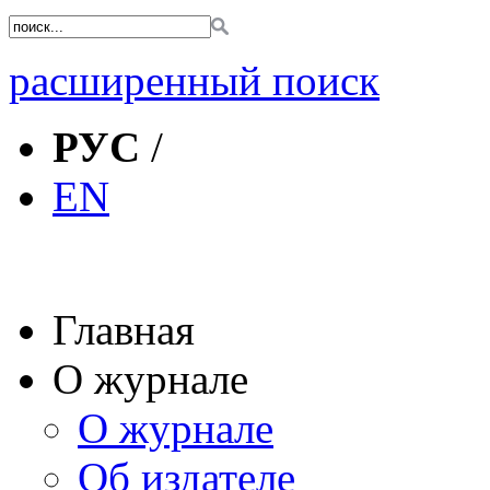
расширенный поиск
РУС
/
EN
Главная
О журнале
О журнале
Об издателе