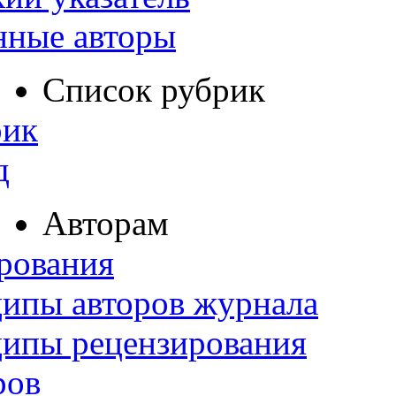
нные авторы
Список рубрик
рик
д
Авторам
рования
ипы авторов журнала
ципы рецензирования
ров