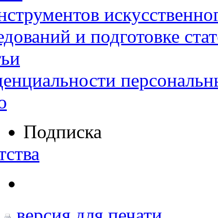
нструментов искусственног
дований и подготовке ста
тьи
денциальности персональн
ю
Подписка
тства
версия для печати