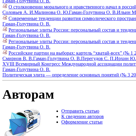
Гаман-Голутвина О. В.
О столкновении морального и нравственного начал в россий
Соловьев А. И.
Малинова О. Ю.
Гаман-Голутвина О. В.
Ильин М.
Современные тенденции развития символического пространс
Гаман-Голутвина О. В.
Региональные элиты России: персональный состав и тенденц
Гаман-Голутвина О. В.
Региональные элиты России: персональный состав и тенденц
Гаман-Голутвина О. В.
Российские партии на выборах: картель “хватай-всех” (№ 1 
Смирнов В. В.
Гаман-Голутвина О. В.
Перегудов С. П.
Ирхин Ю.
XVIII Всемирный Конгресс Международной ассоциации полити
Гаман-Голутвина О. В.
Политическая элита — определение основных понятий (№ 3 20
Авторам
Отправить статью
К сведению авторов
Оформление статьи