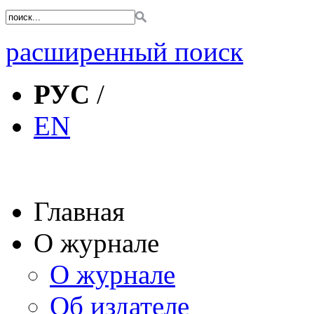
расширенный поиск
РУС
/
EN
Главная
О журнале
О журнале
Об издателе