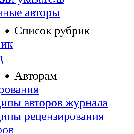
нные авторы
Список рубрик
рик
д
Авторам
рования
ипы авторов журнала
ципы рецензирования
ров