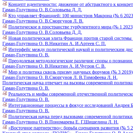
Концепт идентичности: движение от абстрактного к конкрет
Гаман-Голутвина О. В.
Соловьева Д. Д.
Кто управляет Францией: 100 министров Макрона (№ 6 2023
Гаман-Голутвина О. В.
Сморгунов Л. В.
Политическое в пространстве турбулентного мира (№ 1 2023
Гаман-Голутвина О. В.
Соловьева Д. Д.
Новая политическая элита Франции против старой системы 
Гаман-Голутвина О. В.
Никитин А. И.
Артеев С. П.
Интерфейс между политической наукой и политическим дис
Гаман-Голутвина О. В.
Преодолевая методологические различия: споры о познании
Гаман-Голутвина О. В.
Никитин А. И.
Чугров С. В.
Мир и политика сквозь призму научных форумов (№ 3 2019)
Гаман-Голутвина О. В.
Сморгунов Л. В.
Тимофеева Л. Н.
Политическая наука отвечает на вызовы современной политики 
Гаман-Голутвина О. В.
Реальность и мифы современной отечественной политическо
Гаман-Голутвина О. В.
Интеграционные процессы в фокусе исследований Андрея Б
Гаман-Голутвина О. В.
Политическая наука перед вызовами современной политики
Гаман-Голутвина О. В.
Пономарева Е. Г.
Шишелина Л. Н.
«Восточное партнерство»: борьба сценариев развития (№ 5 2