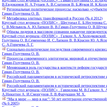
Круглый стол журнала «ПОЛИС» .
Гаман-Голутвина О. В.
Авдо
В.
Евдокимов Н. А.
Тупаев А. В.
Слатинов В. Б.
Жуков И. К.
Козл
Региональные политические процессы: насколько «субъектн
Гаман-Голутвина О. В.
Метафизика элитных трансформаций в России (№ 4 2012)
Круглый стол журнала «ПОЛИС» .
Шестопал Е. Б.
Нестерова С.
С. В.
Мельвиль А. Ю.
Лапкин В. В.
Гаман-Голутвина О. В.
Штуки
Образы лидеров в массовом сознании накануне президентск
Круглый стол журнала «ПОЛИС» .
Галкин А. А.
Холодковский К
Голутвина О. В.
Семененко И. С.
Лапкин В. В.
Красин Ю. А.
Ясин
С. А.
Горичева Л. Г.
Социально-политические последствия современного кризиса
Гаман-Голутвина О. В.
Процессы современного элитогенеза: мировой и отечественн
Гаман-Голутвина О. В.
Меняющаяся роль государства в контексте реформ государс
Гаман-Голутвина О. В.
Российский парламентаризм в исторической ретроспективе и
Гаман-Голутвина О. В.
Российский парламентаризм в исторической ретроспективе и
Круглый стол журнала «ПОЛИС» .
Гаврилова М. В.
Галкин А. 
А.
Никитин А. И.
Сморгунов Л. В.
Фарукшин М. Х.
“Мы в мире — мир в нас”: 50 лет интеграции отечественно
(№ 6 2005)