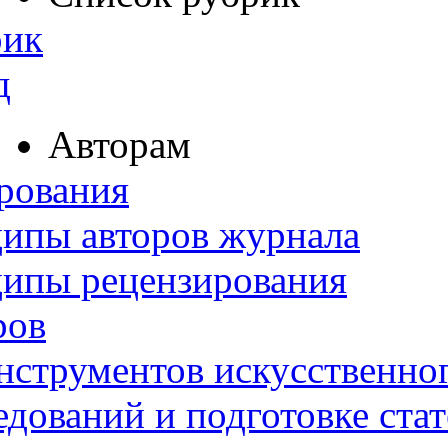
рик
д
Авторам
рования
ипы авторов журнала
ципы рецензирования
ров
нструментов искусственног
дований и подготовке ста