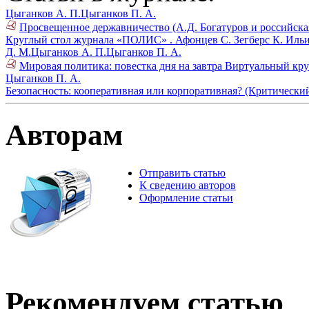
Цыганков А. П.
Цыганков П. А.
Просвещенное державничество (А.Д. Богатуров и российска
Круглый стол журнала «ПОЛИС» .
Афонцев С.
Зегберс К.
Ильи
Д. М.
Цыганков А. П.
Цыганков П. А.
Мировая политика: повестка дня на завтра Виртуальный кру
Цыганков П. А.
Безопасность: кооперативная или корпоративная? (Критически
Авторам
Отправить статью
К сведению авторов
Оформление статьи
Рекомендуем статью