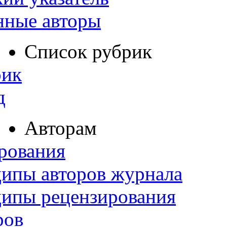
нные авторы
Список рубрик
рик
д
Авторам
рования
ипы авторов журнала
ципы рецензирования
ров