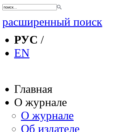
расширенный поиск
РУС
/
EN
Главная
О журнале
О журнале
Об издателе