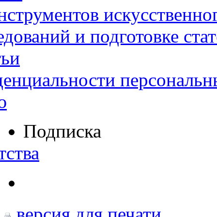
нструментов искусственног
дований и подготовке ста
тьи
денциальности персональн
ю
Подписка
тства
версия для печати