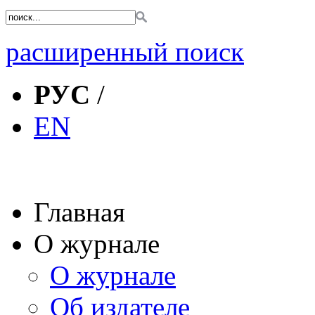
расширенный поиск
РУС
/
EN
Главная
О журнале
О журнале
Об издателе