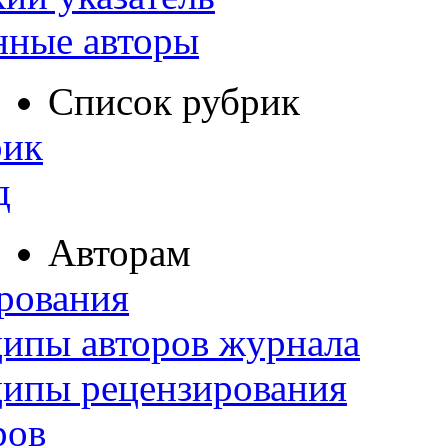
нные авторы
Список рубрик
рик
д
Авторам
рования
ипы авторов журнала
ципы рецензирования
ров