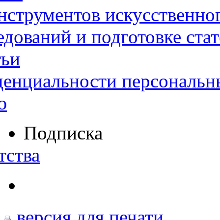
нструментов искусственног
дований и подготовке ста
тьи
денциальности персональн
ю
Подписка
тства
версия для печати