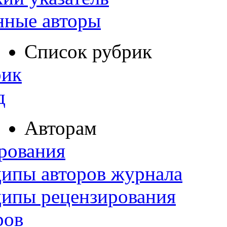
нные авторы
Список рубрик
рик
д
Авторам
рования
ипы авторов журнала
ципы рецензирования
ров