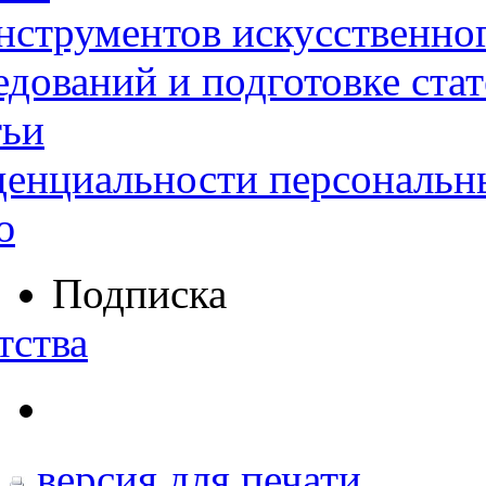
нструментов искусственног
дований и подготовке ста
тьи
денциальности персональн
ю
Подписка
тства
версия для печати