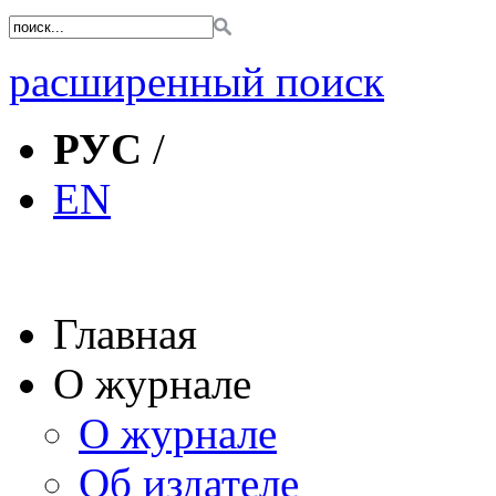
расширенный поиск
РУС
/
EN
Главная
О журнале
О журнале
Об издателе