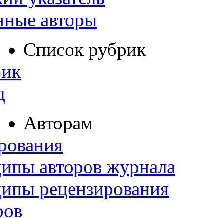
нные авторы
Список рубрик
рик
д
Авторам
рования
ипы авторов журнала
ципы рецензирования
ров