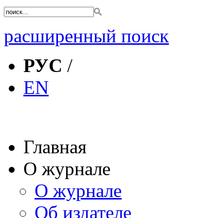
расширенный поиск
РУС
/
EN
Главная
О журнале
О журнале
Об издателе