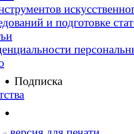
нструментов искусственног
дований и подготовке ста
тьи
денциальности персональн
ю
Подписка
тства
версия для печати