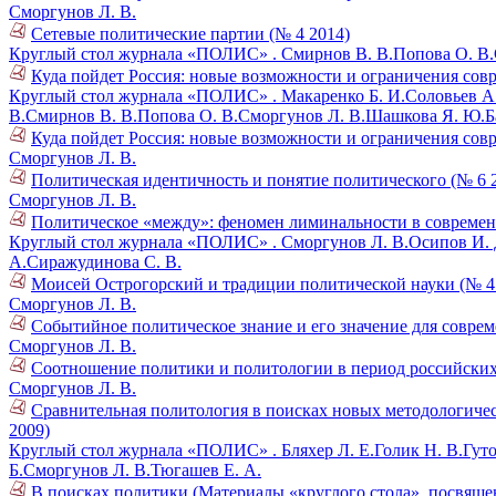
Сморгунов Л. В.
Сетевые политические партии (№ 4 2014)
Круглый стол журнала «ПОЛИС» .
Смирнов В. В.
Попова О. В.
Куда пойдет Россия: новые возможности и ограничения совре
Круглый стол журнала «ПОЛИС» .
Макаренко Б. И.
Соловьев А
В.
Смирнов В. В.
Попова О. В.
Сморгунов Л. В.
Шашкова Я. Ю.
Б
Куда пойдет Россия: новые возможности и ограничения совре
Сморгунов Л. В.
Политическая идентичность и понятие политического (№ 6 
Сморгунов Л. В.
Политическое «между»: феномен лиминальности в современ
Круглый стол журнала «ПОЛИС» .
Сморгунов Л. В.
Осипов И. 
А.
Сиражудинова С. В.
Моисей Острогорский и традиции политической науки (№ 4
Сморгунов Л. В.
Событийное политическое знание и его значение для совре
Сморгунов Л. В.
Соотношение политики и политологии в период российских
Сморгунов Л. В.
Сравнительная политология в поисках новых методологичес
2009)
Круглый стол журнала «ПОЛИС» .
Бляхер Л. Е.
Голик Н. В.
Гуто
Б.
Сморгунов Л. В.
Тюгашев Е. А.
В поисках политики (Материалы «круглого стола», посвяще