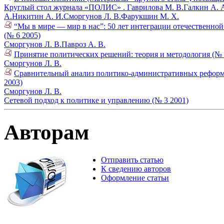
Круглый стол журнала «ПОЛИС» .
Гаврилова М. В.
Галкин А. 
А.
Никитин А. И.
Сморгунов Л. В.
Фарукшин М. Х.
“Мы в мире — мир в нас”: 50 лет интеграции отечественно
(№ 6 2005)
Сморгунов Л. В.
Павроз А. В.
Принятие политических решений: теория и методология (№ 
Сморгунов Л. В.
Сравнительный анализ политико-административных реформ: 
2003)
Сморгунов Л. В.
Сетевой подход к политике и управлению (№ 3 2001)
Авторам
Отправить статью
К сведению авторов
Оформление статьи