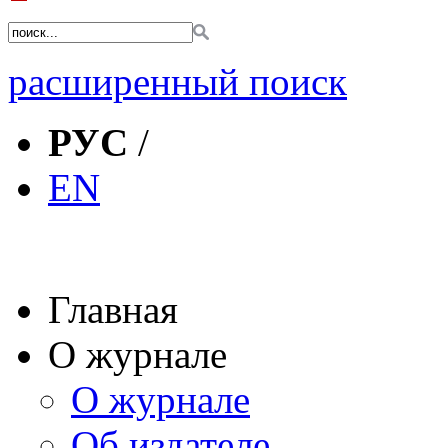
расширенный поиск
РУС
/
EN
Главная
О журнале
О журнале
Об издателе