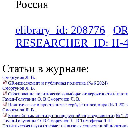
Россия
elibrary_id: 208776
|
OR
RESEARCHER_ID: H-4
Статьи в журнале:
Сморгунов Л. В.
GR-менеджмент и публичная политика (№ 6 2024)
Сморгунов Л. В.
Обоснование политического выбора: от вероятности и инст
Гаман-Голутвина О. В.
Сморгунов Л. В.
Политическое в пространстве турбулентного мира (№ 1 2023
Сморгунов Л. В.
Блокчейн как институт процедурной справедливости (№ 5 2
Гаман-Голутвина О. В.
Сморгунов Л. В.
Тимофеева Л. Н.
Политическая наука отвечает на вызовы современной политики 