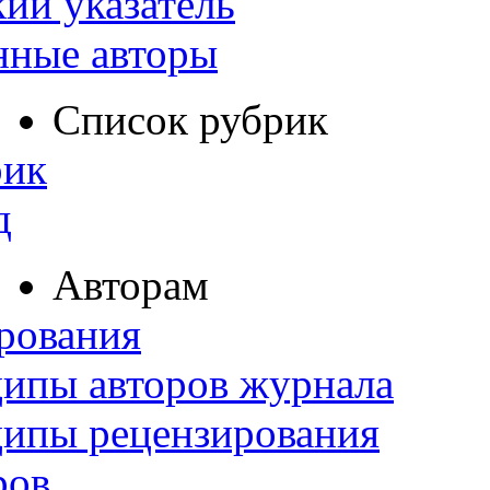
ий указатель
нные авторы
Список рубрик
рик
д
Авторам
рования
ипы авторов журнала
ципы рецензирования
ров