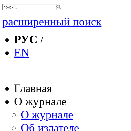
расширенный поиск
РУС
/
EN
Главная
О журнале
О журнале
Об издателе