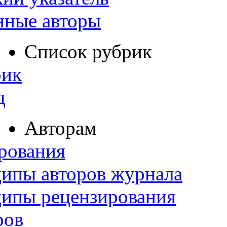
нные авторы
Список рубрик
рик
д
Авторам
рования
ипы авторов журнала
ципы рецензирования
ров