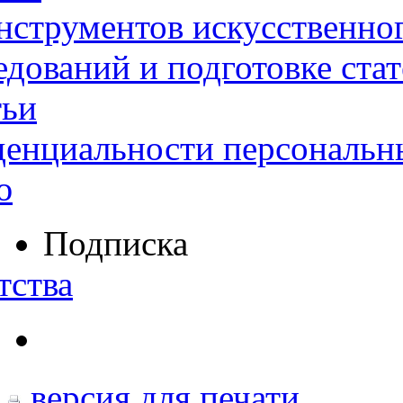
нструментов искусственног
дований и подготовке ста
тьи
денциальности персональн
ю
Подписка
тства
версия для печати