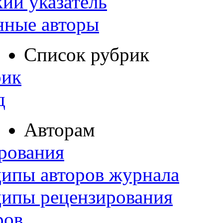
ий указатель
нные авторы
Список рубрик
рик
д
Авторам
рования
ипы авторов журнала
ципы рецензирования
ров