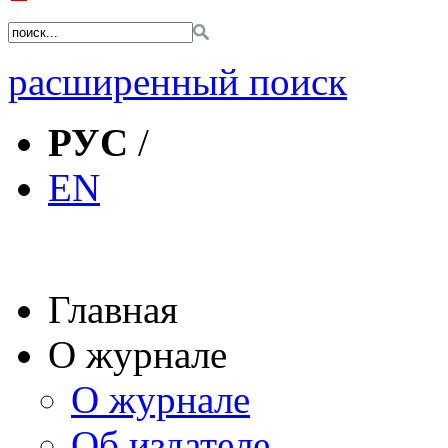
расширенный поиск
РУС
/
EN
Главная
О журнале
О журнале
Об издателе