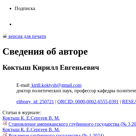
Подписка
версия для печати
Сведения об авторе
Коктыш Кирилл Евгеньевич
E-mail:
kirill.koktysh@gmail.com
доктор политических наук, профессор кафедры полити
elibrary_id: 250721
|
ORCID: 0000-0002-6555-0391
|
RESEA
Статьи в журнале:
Коктыш К. Е.
Сергеев В. М.
Становление американского глубинного государства (№ 3 20
Коктыш К. Е.
Сергеев В. М.
Рождение глубинного государства (№ 1 2024)