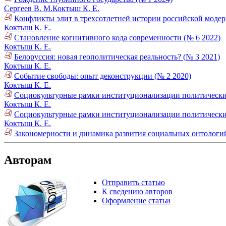
Сергеев В. М.
Коктыш К. Е.
Конфликты элит в трехсотлетней истории российской модер
Коктыш К. Е.
Становление когнитивного кода современности (№ 6 2022)
Коктыш К. Е.
Белоруссия: новая геополитическая реальность? (№ 3 2021)
Коктыш К. Е.
Событие свободы: опыт деконструкции (№ 2 2020)
Коктыш К. Е.
Социокультурные рамки институционализации политических 
Коктыш К. Е.
Социокультурные рамки институционализации политических 
Коктыш К. Е.
Закономерности и динамика развития социальных онтологи
Авторам
Отправить статью
К сведению авторов
Оформление статьи