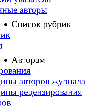
нные авторы
Список рубрик
рик
д
Авторам
рования
ипы авторов журнала
ципы рецензирования
ров