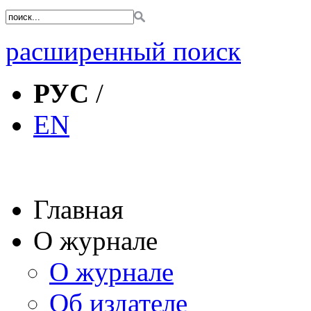
расширенный поиск
РУС
/
EN
Главная
О журнале
О журнале
Об издателе