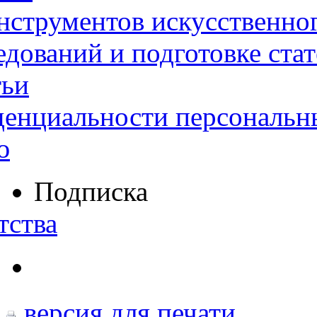
нструментов искусственног
дований и подготовке ста
тьи
денциальности персональн
ю
Подписка
тства
версия для печати