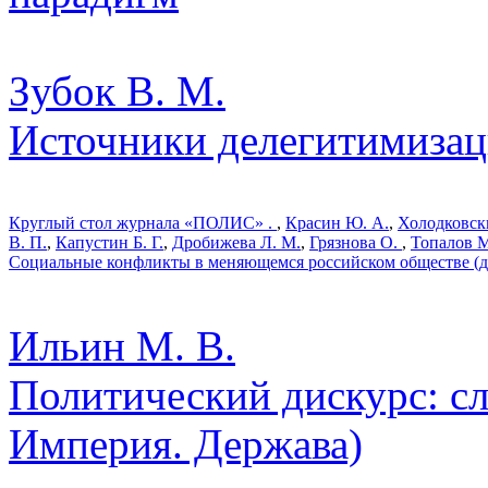
Зубок В. М.
Источники делегитимизац
Круглый стол журнала «ПОЛИС» .
,
Красин Ю. А.
,
Холодковски
В. П.
,
Капустин Б. Г.
,
Дробижева Л. М.
,
Грязнова О.
,
Топалов М
Социальные конфликты в меняющемся российском обществе (де
Ильин М. В.
Политический дискурс: сл
Империя. Держава)