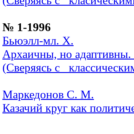
(Сверяясь с _класическим
№ 1-1996
Бьюэлл-мл. Х.
Архаичны, но адаптивны
(Сверяясь с _классически
Маркедонов С. М.
Казачий круг как политич