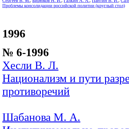
Сергеев В. М.
,
Бирюков Н. И.
,
Галкин А. А.
,
Пантин В. И.
,
Сал
Проблемы консолидации российской политии (круглый стол)
1996
№ 6-1996
Хесли В. Л.
Национализм и пути разр
противоречий
Шабанова М. А.