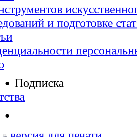
нструментов искусственног
дований и подготовке ста
тьи
денциальности персональн
ю
Подписка
тства
версия для печати