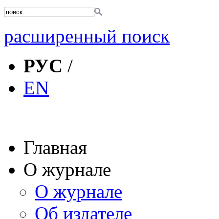
расширенный поиск
РУС
/
EN
Главная
О журнале
О журнале
Об издателе