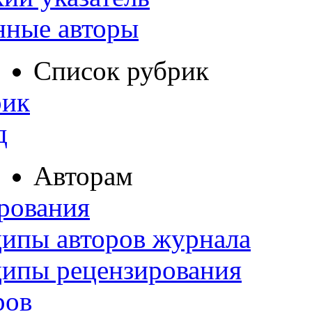
нные авторы
Список рубрик
рик
д
Авторам
рования
ипы авторов журнала
ципы рецензирования
ров