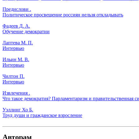
Предислови .
Политическое просвещение россиян нельзя откладывать
Фадеев Д. А.
Обучение демократии
Лаптева М. П.
Интервью
Ильин М. В.
Интервью
Чилтон П.
Интервью
Извлечения .
Что такое демократия? Парламентаризм и правительственная си
Уэллинг Хо Б.
Труд души и гражданское взросление
Авторам