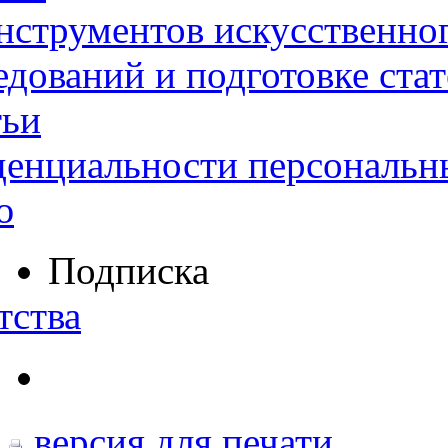
нструментов искусственног
дований и подготовке ста
тьи
денциальности персональн
ю
Подписка
тства
версия для печати