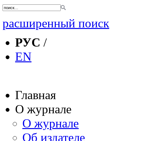
расширенный поиск
РУС
/
EN
Главная
О журнале
О журнале
Об издателе