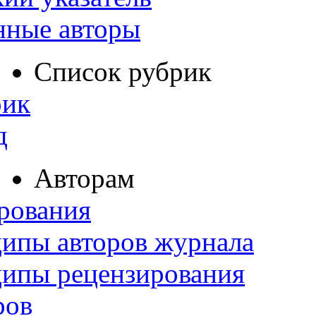
нные авторы
Список рубрик
рик
д
Авторам
рования
ипы авторов журнала
ципы рецензирования
ров