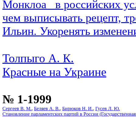
Монклоа_ в российских ус
чем выписывать рецепт, тр
Ильин. Укоренять изменени
Толпыго А. К.
Красные на Украине
№ 1-1999
Сергеев В. М.
,
Беляев А. В.
,
Бирюков Н. И.
,
Гусев Л. Ю.
Становление парламентских партий в России (Государственная д