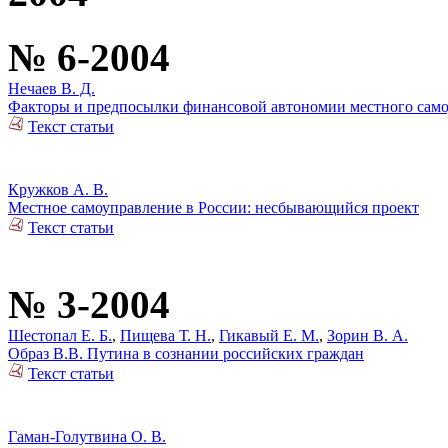
№ 6-2004
Нечаев В. Д.
Факторы и предпосылки финансовой автономии местного сам
Текст статьи
Кружков А. В.
Местное самоуправление в России: несбывающийся проект
Текст статьи
№ 3-2004
Шестопал Е. Б.
,
Пищева Т. Н.
,
Гикавый Е. М.
,
Зорин В. А.
Образ В.В. Путина в сознании российских граждан
Текст статьи
Гаман-Голутвина О. В.