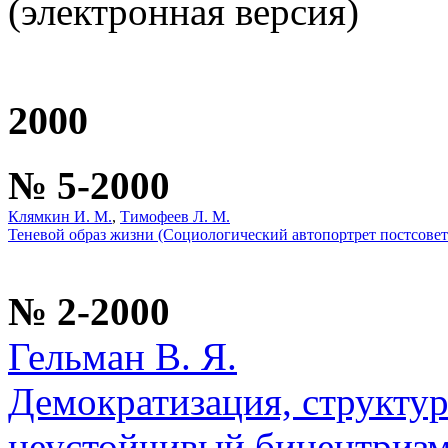
(электронная версия)
2000
№ 5-2000
Клямкин И. М.
,
Тимофеев Л. М.
Теневой образ жизни (Социологический автопортрет постсовет
№ 2-2000
Гельман В. Я.
Демократизация, структу
неустойчивый бицентризм