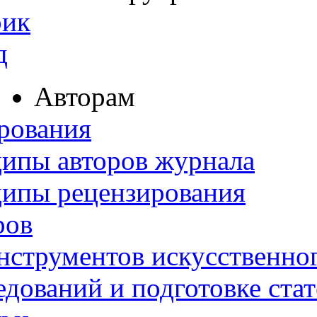
рик
д
Авторам
рования
ипы авторов журнала
ципы рецензирования
ров
нструментов искусственног
дований и подготовке ста