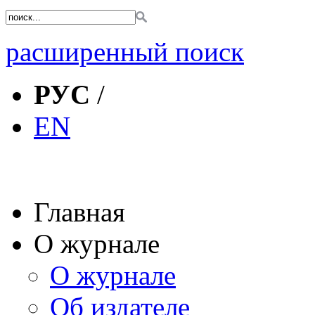
расширенный поиск
РУС
/
EN
Главная
О журнале
О журнале
Об издателе