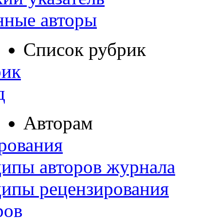
нные авторы
Список рубрик
рик
д
Авторам
рования
ипы авторов журнала
ципы рецензирования
ров