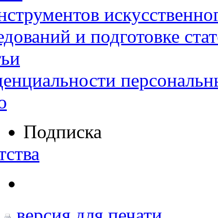
нструментов искусственног
дований и подготовке ста
тьи
денциальности персональн
ю
Подписка
тства
версия для печати