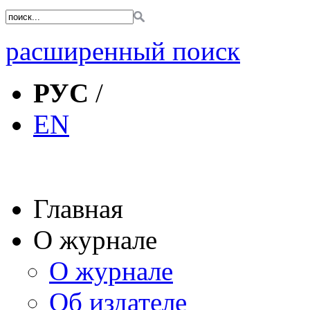
расширенный поиск
РУС
/
EN
Главная
О журнале
О журнале
Об издателе