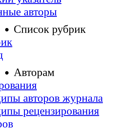
нные авторы
Список рубрик
рик
д
Авторам
рования
ипы авторов журнала
ципы рецензирования
ров