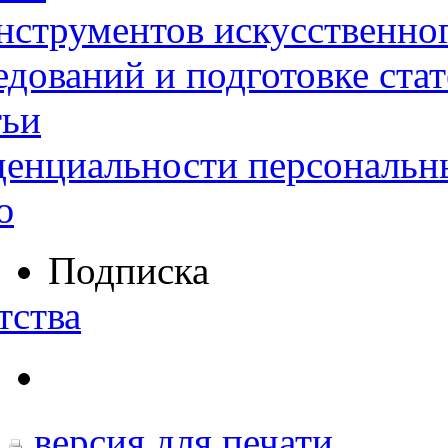
нструментов искусственног
дований и подготовке ста
тьи
денциальности персональн
ю
Подписка
тства
версия для печати