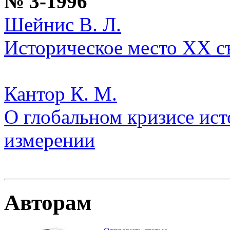
№ 3-1996
Шейнис В. Л.
Историческое место XX с
Кантор К. М.
О глобальном кризисе ис
измерении
Авторам