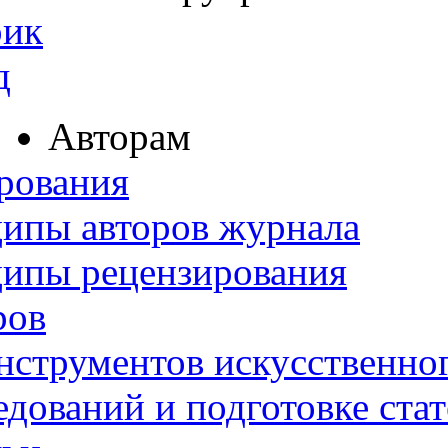
рик
д
Авторам
рования
ипы авторов журнала
ципы рецензирования
ров
нструментов искусственног
дований и подготовке ста