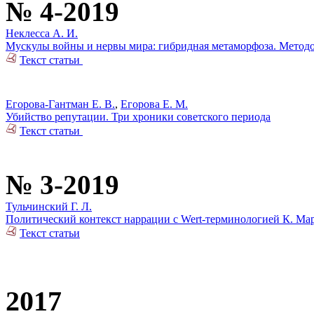
№ 4-2019
Неклесса А. И.
Мускулы войны и нервы мира: гибридная метаморфоза. Метод
Текст статьи
Егорова-Гантман Е. В.
,
Егорова Е. М.
Убийство репутации. Три хроники советского периода
Текст статьи
№ 3-2019
Тульчинский Г. Л.
Политический контекст наррации с Wert-терминологией К. Мар
Текст статьи
2017