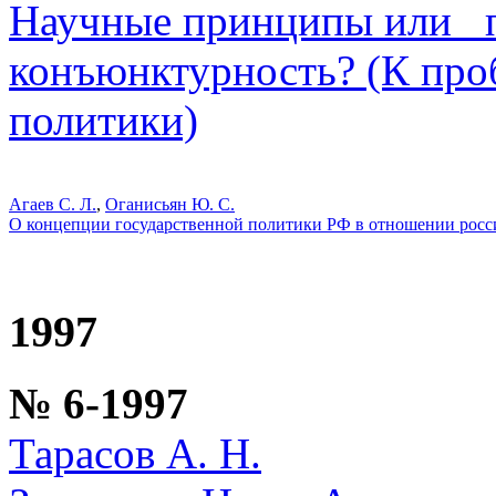
Научные принципы или _
конъюнктурность? (К про
политики)
Агаев С. Л.
,
Оганисьян Ю. С.
О концепции государственной политики РФ в отношении росс
1997
№ 6-1997
Тарасов А. Н.