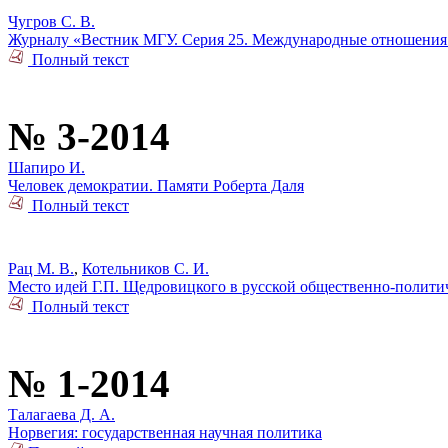
Чугров С. В.
Журналу «Вестник МГУ. Серия 25. Международные отношения 
Полный текст
№ 3-2014
Шапиро И.
Человек демократии. Памяти Роберта Даля
Полный текст
Рац М. В.
,
Котельников С. И.
Место идей Г.П. Щедровицкого в русской общественно-политич
Полный текст
№ 1-2014
Талагаева Д. А.
Норвегия: государственная научная политика