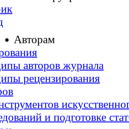
рик
д
Авторам
рования
ипы авторов журнала
ципы рецензирования
ров
нструментов искусственног
дований и подготовке ста