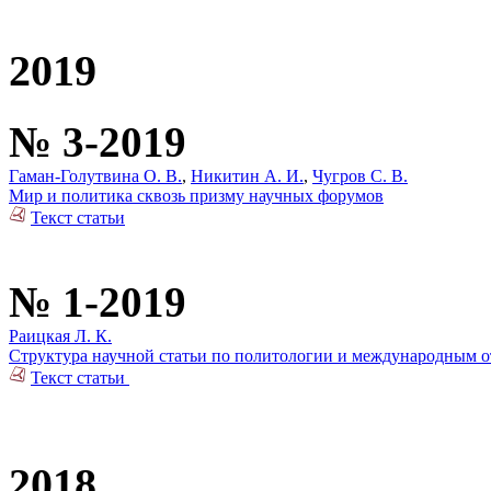
2019
№ 3-2019
Гаман-Голутвина О. В.
,
Никитин А. И.
,
Чугров С. В.
Мир и политика сквозь призму научных форумов
Текст статьи
№ 1-2019
Раицкая Л. К.
Структура научной статьи по политологии и международным о
Текст статьи
2018